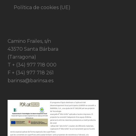
Política de cookies (UE)
Camino Frailes, s/n
43570 Santa Bárbara
(Tarragona)
T + (34) 977 718 000
F + (34) 977 718 261
barinsa@barinsa.es