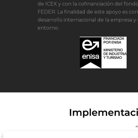
de ICEX y con la cofinanciación del fon
FEDER. La finalidad de este apoyo es cont
desarrollo internacional de la empresa y
entorno.