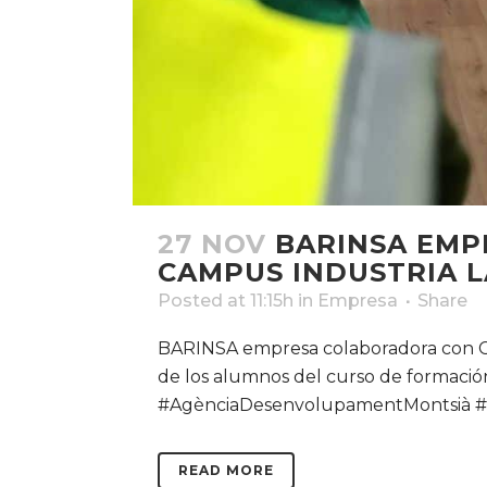
27 NOV
BARINSA EMP
CAMPUS INDUSTRIA L
Posted at 11:15h
in
Empresa
Share
BARINSA empresa colaboradora con Cam
de los alumnos del curso de formaci
#AgènciaDesenvolupamentMontsià #fo
READ MORE