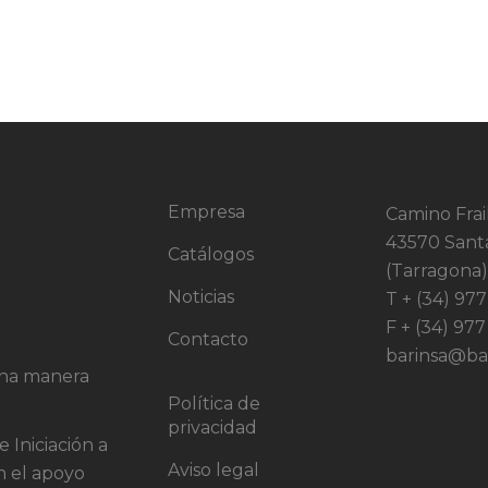
Empresa
Camino Frail
43570 Sant
Catálogos
(Tarragona)
Noticias
T + (34) 97
F + (34) 977
Contacto
barinsa@bar
una manera
Política de
privacidad
Iniciación a
Aviso legal
n el apoyo