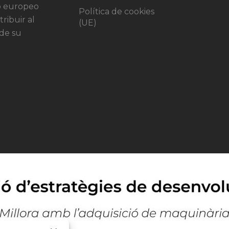
do europeo
Política de cookies
ribuir al
(UE)
 de su