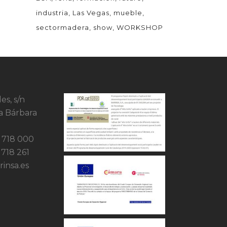
industria
Las Vegas
mueble
sectormadera
show
WORKSHOP
es, s/n
a Bárbara
7 718 000
 718 261
insa.es